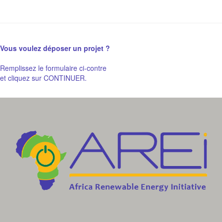
Malawi
Mali
Maroc
Maurice
Vous voulez déposer un projet ?
Mauritanie
Mozambique
Remplissez le formulaire ci-contre
Namibie
et cliquez sur CONTINUER.
Niger
Nigeria
Ouganda
République Démocratique du
Congo
République du Congo
Rwanda
Sao Tomé-et-Principe
Sénégal
Seychelles
Sierra Leone
Somalie
Soudan
Soudan du Sud